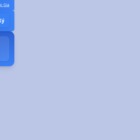
c Gia
Ký